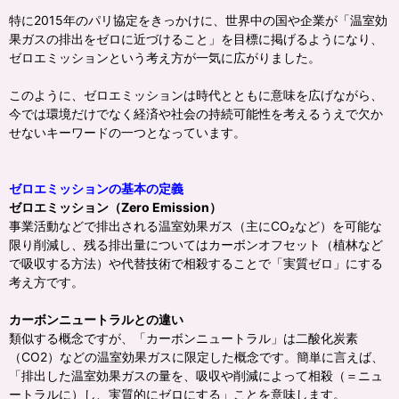
特に2015年のパリ協定をきっかけに、世界中の国や企業が「温室効
果ガスの排出をゼロに近づけること」を目標に掲げるようになり、
ゼロエミッションという考え方が一気に広がりました。
このように、ゼロエミッションは時代とともに意味を広げながら、
今では環境だけでなく経済や社会の持続可能性を考えるうえで欠か
せないキーワードの一つとなっています。
ゼロエミッションの基本の定義
ゼロエミッション（Zero Emission）
事業活動などで排出される温室効果ガス（主にCO₂など）を可能な
限り削減し、残る排出量についてはカーボンオフセット（植林など
で吸収する方法）や代替技術で相殺することで「実質ゼロ」にする
考え方です。
カーボンニュートラルとの違い
類似する概念ですが、「カーボンニュートラル」は二酸化炭素
（CO2）などの温室効果ガスに限定した概念です。簡単に言えば、
「排出した温室効果ガスの量を、吸収や削減によって相殺（＝ニュ
ートラルに）し、実質的にゼロにする」ことを意味します。