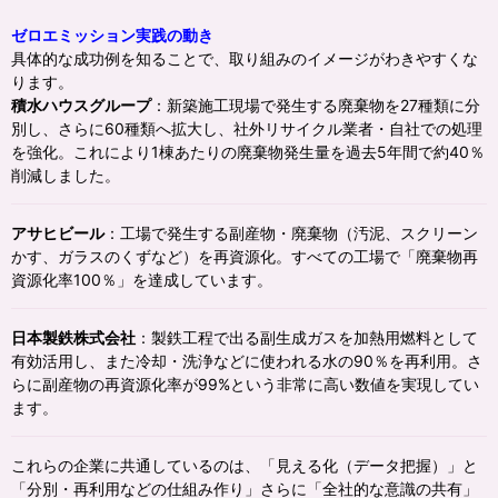
ゼロエミッション実践の動き
具体的な成功例を知ることで、取り組みのイメージがわきやすくな
ります。
積水ハウスグループ
：新築施工現場で発生する廃棄物を27種類に分
別し、さらに60種類へ拡大し、社外リサイクル業者・自社での処理
を強化。これにより1棟あたりの廃棄物発生量を過去5年間で約40％
削減しました。
アサヒビール
：工場で発生する副産物・廃棄物（汚泥、スクリーン
かす、ガラスのくずなど）を再資源化。すべての工場で「廃棄物再
資源化率100％」を達成しています。
日本製鉄株式会社
：製鉄工程で出る副生成ガスを加熱用燃料として
有効活用し、また冷却・洗浄などに使われる水の90％を再利用。さ
らに副産物の再資源化率が99%という非常に高い数値を実現してい
ます。
これらの企業に共通しているのは、「見える化（データ把握）」と
「分別・再利用などの仕組み作り」さらに「全社的な意識の共有」