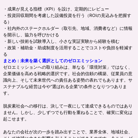
・成果が見える指標（KPI）を設け、定期的にレビュー
・投資回収期間を考慮した設備投資を行う（ROIの見込みを把握す
る）
・社内外のステークホルダー（取引先、地域、消費者など）に情報
を開示し、協力を呼びかける
・新しい技術を試験導入し、小さな実証実験から経験を積む
・政策・補助金・助成制度を活用することでコストや負担を軽減す
る
まとめ：未来を築く選択としてのゼロエミッション
ゼロエミッションへの取り組みは、単なる「環境対策」ではなく、
企業価値を高める戦略的選択です。社会的信頼の構築、従業員の意
識向上、そして未来世代への責任ある姿勢の表れでもあります。サ
ステナブルな経営は今や“選ばれる企業”の条件となりつつありま
す。
脱炭素社会への移行は、決して一夜にして達成できるものではあり
ません。しかし、少しずつでも行動を重ねることで、確実に変化は
起こせます。
あなたの会社が次の一歩を踏み出すことで、業界全体、地域社会、