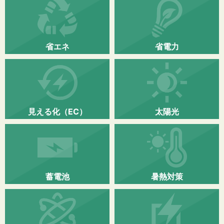
省エネ
省電力
見える化（EC）
太陽光
蓄電池
暑熱対策